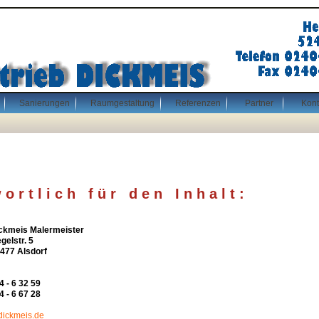
Sanierungen
Raumgestaltung
Referenzen
Partner
Kont
 o r t l i c h f ü r d e n I n h a l t :
ckmeis Malermeister
gelstr. 5
477 Alsdorf
4 - 6 32 59
4 - 6 67 28
dickmeis.de