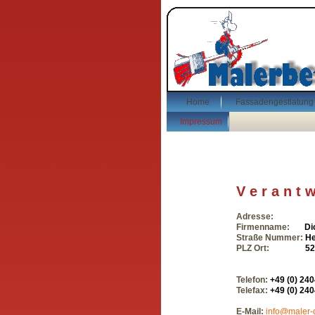
Home
Fassadengestlatung
Impressum
V e r a n t w
Adresse:
Firmenname:
Di
Straße Nummer:
He
PLZ Ort:
52
Telefon:
+49 (0) 240
Telefax:
+49 (0) 240
E-Mail:
info@maler-