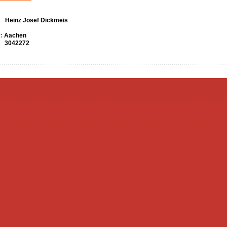
r:
Heinz Josef Dickmeis
r:
Aachen
e:
3042272