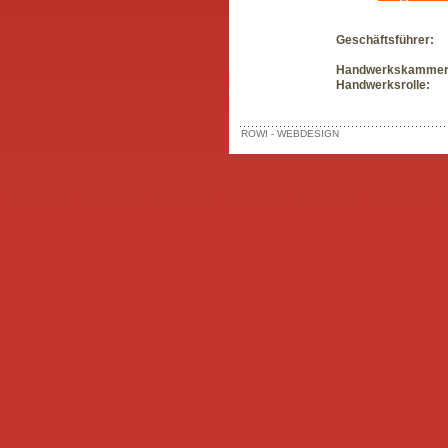
Geschäftsführe
Handwerkskamme
Handwerksroll
ROWI - WEBDESIGN